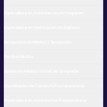
Especialista en Autorización de Imágenes
Especialista en Verificación de Seguros
Recepcionista Médico / Recepción
Escriba Médico
Asistente Médico Virtual de Ortopedia
Coordinador de Contacto Postoperatorio
Especialista en Autorización Preoperatoria