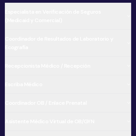
Especialista en Verificación de Seguros
(Medicaid y Comercial)
Coordinador de Resultados de Laboratorio y
Ecografía
Recepcionista Médico / Recepción
Escriba Médico
Coordinador OB / Enlace Prenatal
Asistente Médico Virtual de OB/GYN