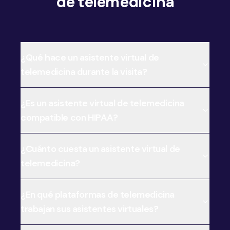
de telemedicina
¿Qué hace un asistente virtual de
telemedicina durante la visita?
¿Es un asistente virtual de telemedicina
compatible con HIPAA?
¿Cuánto cuesta un asistente virtual de
telemedicina?
¿En qué plataformas de telemedicina
trabajan sus asistentes virtuales?