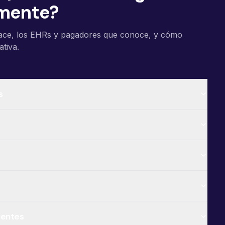
lmente?
hace, los EHRs y pagadores que conoce, y cómo
ativa.
s
ientes