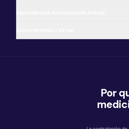
Especialista en Autorizaciones Previas
Asistente Médico Virtual
Por q
medici
La contratación de 