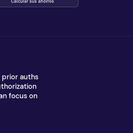
Calcular sus ahorros
prior auths
thorization
an focus on