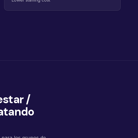
star /
ratando
a para los grupos de