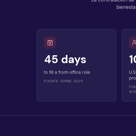
bienesta
45 days
1
to fill a front-office role
U.S
pro
FUENTE: SHRM, 2024
FUE
WO