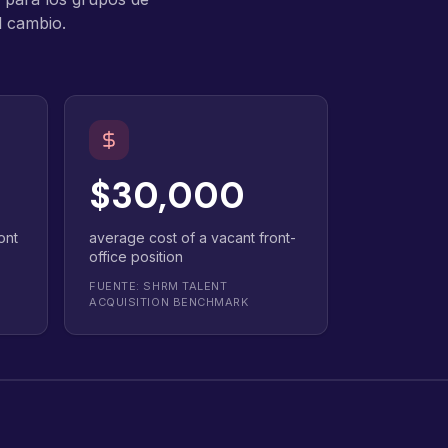
l cambio.
$30,000
ont
average cost of a vacant front-
office position
FUENTE: SHRM TALENT
ACQUISITION BENCHMARK